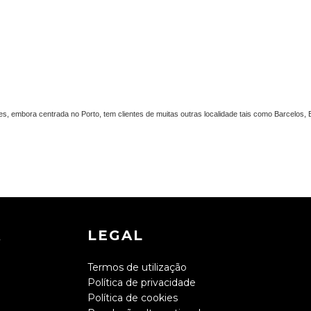
es, embora centrada no Porto, tem clientes de muitas outras localidade tais como Barcelos, B
A
LEGAL
Termos de utilização
Política de privacidade
Política de cookies